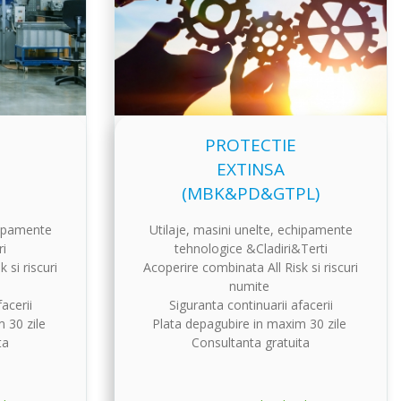
PROTECTIE
EXTINSA
(MBK&PD&GTPL)
hipamente
Utilaje, masini unelte, echipamente
ri
tehnologice &Cladiri&Terti
 si riscuri
Acoperire combinata All Risk si riscuri
numite
acerii
Siguranta continuarii afacerii
m 30 zile
Plata depagubire in maxim 30 zile
ta
Consultanta gratuita