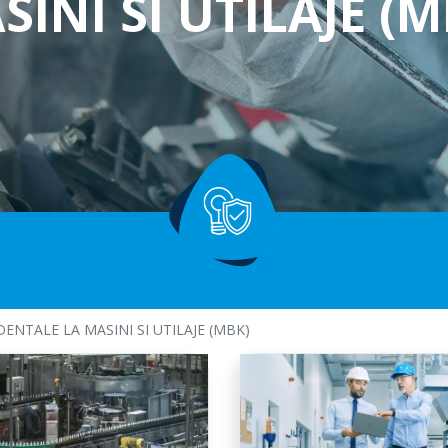
SINI SI UTILAJE (M
Profesionale
Asigurare facultativa
Alte tipuri de raspunderi civile
ENTALE LA MASINI SI UTILAJE (MBK)