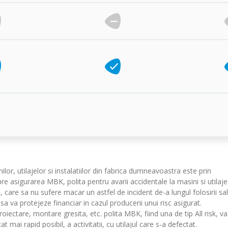
lor, utilajelor si instalatiilor din fabrica dumneavoastra este prin
e asigurarea MBK, polita pentru avarii accidentale la masini si utilaje
ie, care sa nu sufere macar un astfel de incident de-a lungul folosirii sa
 sa va protejeze financiar in cazul producerii unui risc asigurat.
oiectare, montare gresita, etc. polita MBK, fiind una de tip All risk, va
 mai rapid posibil, a activitatii, cu utilajul care s-a defectat.