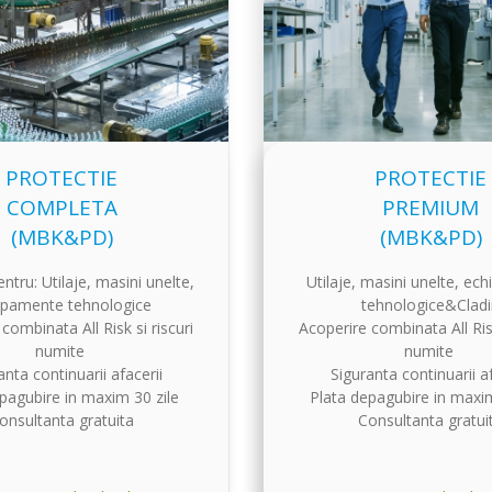
PROTECTIE
PROTECTIE
COMPLETA
PREMIUM
(MBK&PD)
(MBK&PD)
entru: Utilaje, masini unelte,
Utilaje, masini unelte, ec
ipamente tehnologice
tehnologice&Cladi
combinata All Risk si riscuri
Acoperire combinata All Risk
numite
numite
anta continuarii afacerii
Siguranta continuarii af
pagubire in maxim 30 zile
Plata depagubire in maxi
onsultanta gratuita
Consultanta gratui