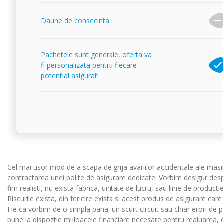
Daune de consecinta
Pachetele sunt generale, oferta va
fi personalizata pentru fiecare
potential asigurat!
Cel mai usor mod de a scapa de grija avariilor accidentale ale masini
contractarea unei polite de asigurare dedicate. Vorbim desigur despr
fim realisti, nu exista fabrica, unitate de lucru, sau linie de product
Riscurile exista, din fericire exista si acest produs de asigurare care
Fie ca vorbim de o simpla pana, un scurt circuit sau chiar erori de pr
pune la dispoztie mijloacele financiare necesare pentru realuarea, cat