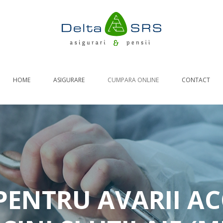
HOME
ASIGURARE
CUMPARA ONLINE
CONTACT
RCA AUTO
ASIGURARE DE CALATORIE
RASPUNDERI CIVILE
LOCUINTE
PENTRU AVARII AC
Generale
Asigurare obligatorie PAD