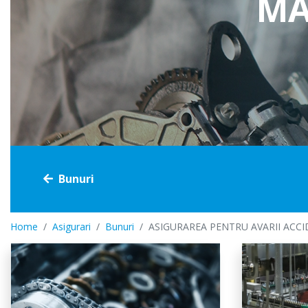
MA
Casco
Voiaj
Cumpara online
Bunuri
Home
Asigurari
Bunuri
ASIGURAREA PENTRU AVARII ACCID