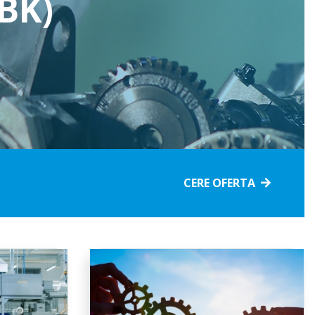
BK)
Accidente
Economisire
Pentru animale
&Investitii
Satanate si boli
Pentru pasari
grave
Pentru viza in
Pentru sere si solare
Romania
Celule stem
Pentru vita de vie si pomi
Pensii private
Deces
fructiferi
CERE OFERTA