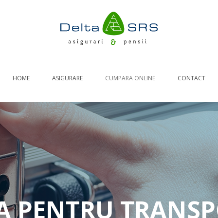
HOME
ASIGURARE
CUMPARA ONLINE
CONTACT
RCA AUTO
ASIGURARE DE CALATORIE
RASPUNDERI CIVILE
LOCUINTE
A PENTRU TRANSP
Generale
Asigurare obligatorie PAD