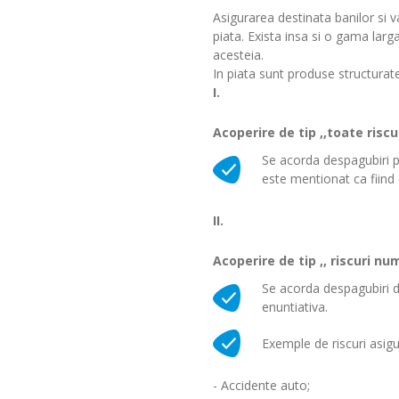
Asigurarea destinata banilor si v
piata. Exista insa si o gama larg
acesteia.
In piata sunt produse structurate
I.
Acoperire de tip ,,toate riscuri
Se acorda despagubiri pe
este mentionat ca fiind 
II.
Acoperire de tip ,, riscuri nu
Se acorda despagubiri d
enuntiativa.
Exemple de riscuri asigu
- Accidente auto;