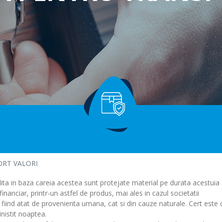
Profesionale
Asigurare facultativa
Alte tipuri de raspunderi civile
ORT VALORI
lita in baza careia acestea sunt protejate material pe durata acestuia 
nanciar, printr-un astfel de produs, mai ales in cazul societatii
e fiind atat de provenienta umana, cat si din cauze naturale. Cert este 
nistit noaptea.