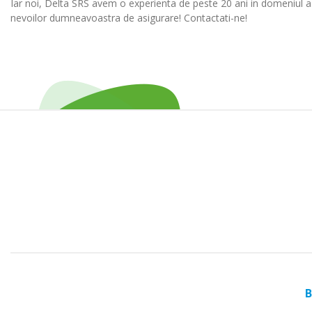
Iar noi, Delta SRS avem o experienta de peste 20 ani in domeniul as
nevoilor dumneavoastra de asigurare! Contactati-ne!
B