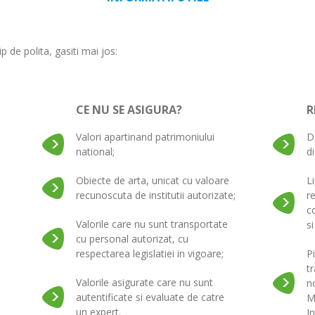
p de polita, gasiti mai jos:
CE NU SE ASIGURA?
R
Valori apartinand patrimoniului
D
national;
di
Obiecte de arta, unicat cu valoare
L
recunoscuta de institutii autorizate;
r
c
Valorile care nu sunt transportate
si
cu personal autorizat, cu
respectarea legislatiei in vigoare;
Pi
t
Valorile asigurate care nu sunt
n
autentificate si evaluate de catre
M
un expert.
I