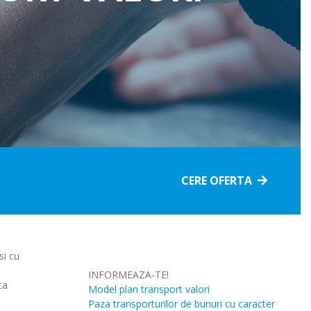
Accidente
Economisire
Pentru animale
&Investitii
Satanate si boli
Pentru pasari
grave
Pentru viza in
Pentru sere si solare
Romania
Celule stem
Pentru vita de vie si pomi
Pensii private
Deces
fructiferi
CERE OFERTA
si cu
INFORMEAZA-TE!
ca
Model plan transport valori
Paza transporturilor de bunuri cu caracter