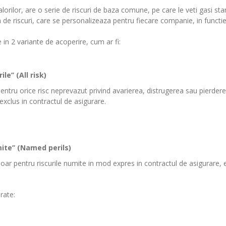
alorilor, are o serie de riscuri de baza comune, pe care le veti gasi s
a de riscuri, care se personalizeaza pentru fiecare companie, in functi
 in 2 variante de acoperire, cum ar fi:
le’’ (All risk)
ntru orice risc neprevazut privind avarierea, distrugerea sau pierdere
exclus in contractul de asigurare.
mite’’ (Named perils)
oar pentru riscurile numite in mod expres in contractul de asigurare, 
rate: