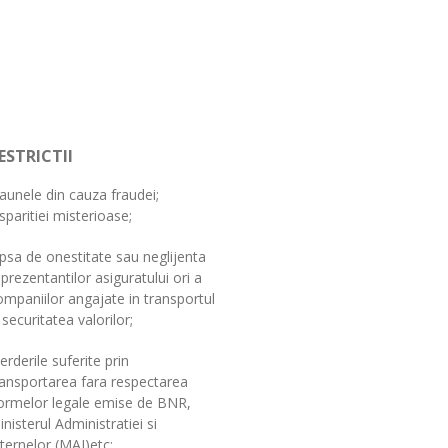
ESTRICTII
aunele din cauza fraudei;
sparitiei misterioase;
ipsa de onestitate sau neglijenta
eprezentantilor asiguratului ori a
ompaniilor angajate in transportul
 securitatea valorilor;
erderile suferite prin
ransportarea fara respectarea
ormelor legale emise de BNR,
inisterul Administratiei si
nternelor (MAI)etc;