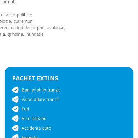
ac armat;
 socio-politice;
xplozie, cutremur;
eren, caderi de corpuri, avalanse;
la, grindina, inundatie.
PACHET EXTINS
Bani aflati in tranzit
Valori aflate tranzit
Furt
Acte talharie
Accidente auto
Incendiu