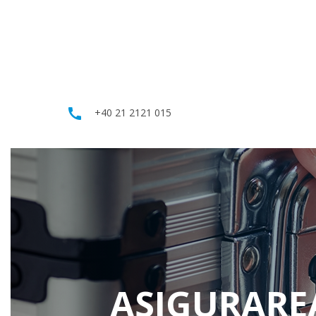
call
+40 21 2121 015
ASIGURARI PENTRU TINE
AUTO
CALATORIE
ASIGURARE
RCA
Multitravel