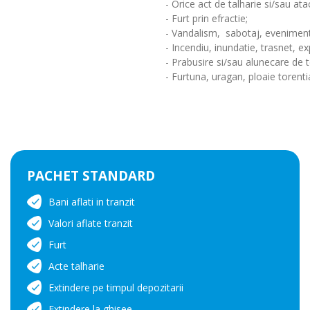
- Orice act de talharie si/sau at
- Furt prin efractie;
- Vandalism, sabotaj, evenimente
- Incendiu, inundatie, trasnet, e
- Prabusire si/sau alunecare de t
- Furtuna, uragan, ploaie torentia
PACHET STANDARD
Bani aflati in tranzit
Valori aflate tranzit
Furt
Acte talharie
Extindere pe timpul depozitarii
Extindere la ghisee