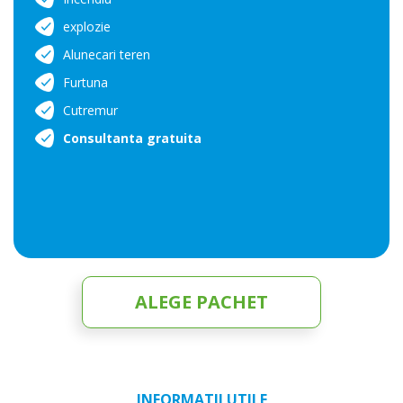
explozie
Alunecari teren
Furtuna
Cutremur
Consultanta gratuita
ALEGE PACHET
INFORMATII UTILE