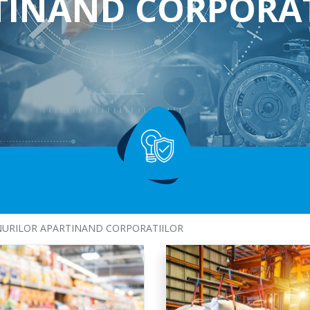
TINAND CORPORAT
Profesionale
Asigurare facultativa
Alte tipuri de raspunderi civile
UNURILOR APARTINAND CORPORATIILOR