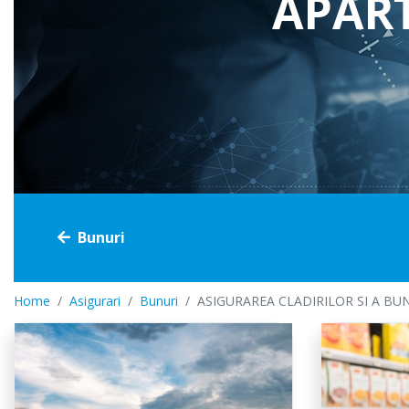
APAR
Casco
Voiaj
Cumpara online
Bunuri
Home
Asigurari
Bunuri
ASIGURAREA CLADIRILOR SI A B