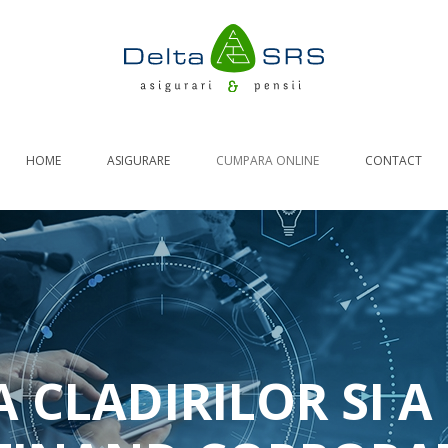
HOME
ASIGURARE
CUMPARA ONLINE
CONTACT
RCA AUTO
ASIGURARE DE CALATORIE
RASPUNDERI CIVILE
LOCUINTE
 CLADIRILOR SI 
Generale
Asigurare obligatorie PAD