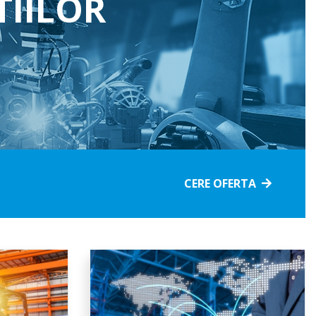
IILOR
Accidente
Economisire
Pentru animale
&Investitii
Satanate si boli
Pentru pasari
grave
Pentru viza in
Pentru sere si solare
Romania
Celule stem
Pentru vita de vie si pomi
Pensii private
Deces
fructiferi
CERE OFERTA