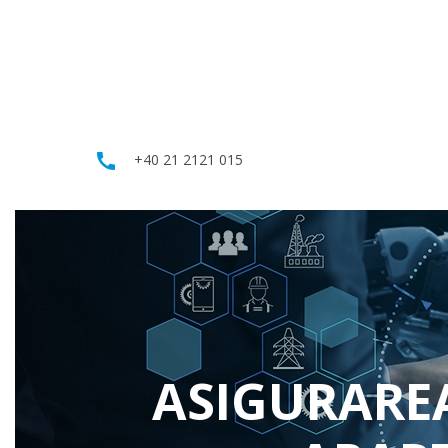
call
+40 21 2121 015
ASIGURARI PENTRU TINE
AUTO
CALATORIE
ASIGURAREA
RCA
Multitravel