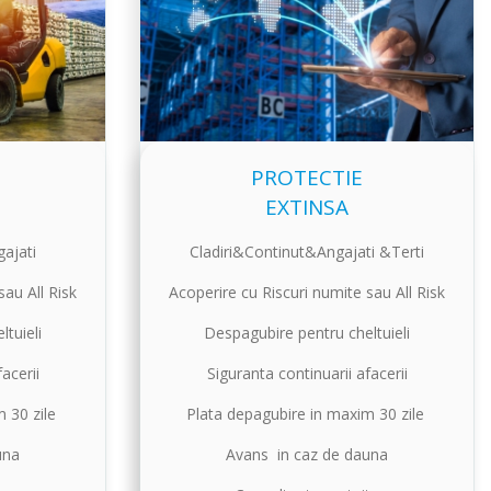
PROTECTIE
EXTINSA
ajati
Cladiri&Continut&Angajati &Terti
sau All Risk
Acoperire cu Riscuri numite sau All Risk
tuieli
Despagubire pentru cheltuieli
acerii
Siguranta continuarii afacerii
m 30 zile
Plata depagubire in maxim 30 zile
una
Avans in caz de dauna