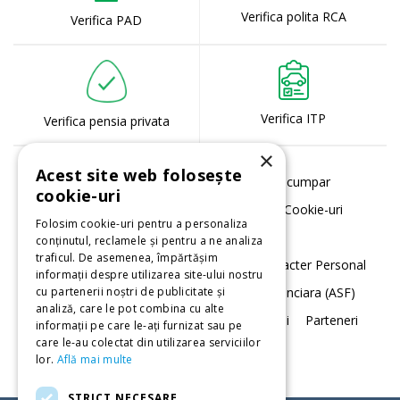
Verifica polita RCA
Verifica PAD
Verifica ITP
Verifica pensia privata
×
Acest site web folosește
Despre noi
Serviciile noastre
Cum cumpar
cookie-uri
Termeni si conditii
Politica de utilizare Cookie-uri
Folosim cookie-uri pentru a personaliza
Acord cookie-uri
conținutul, reclamele și pentru a ne analiza
traficul. De asemenea, împărtășim
Notificare privind Prelucrarea Datelor cu Caracter Personal
informații despre utilizarea site-ului nostru
cu partenerii noștri de publicitate și
Daune
Autoritatea de Supraveghere Financiara (ASF)
analiză, care le pot combina cu alte
Data Protection
Contact
Sugestii. Petitii
Parteneri
informații pe care le-ați furnizat sau pe
care le-au colectat din utilizarea serviciilor
Registrul intermediarilor
lor.
Află mai multe
STRICT NECESARE