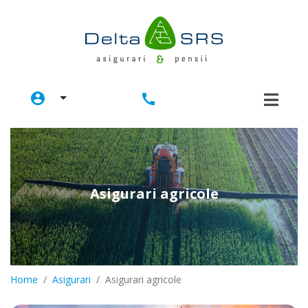
account_circle
call
Asigurari agricole
Home
Asigurari
Asigurari agricole