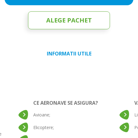
ALEGE PACHET
INFORMATII UTILE
CE AERONAVE SE ASIGURA?
V
Avioane;
L
Elicoptere;
P
e