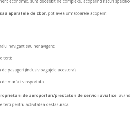
ment economic, sunt deosebit de complexe, acoperind riscuri specifice
 sau aparatele de zbor
, pot avea urmatoarele acoperiri:
alul navigant sau nenavigant;
 terti;
 de pasageri (inclusiv bagajele acestora);
 de marfa transportata.
roprietarii de aeroporturi/prestatori de servicii aviatice
avand 
e terti pentru activitatea desfasurata.