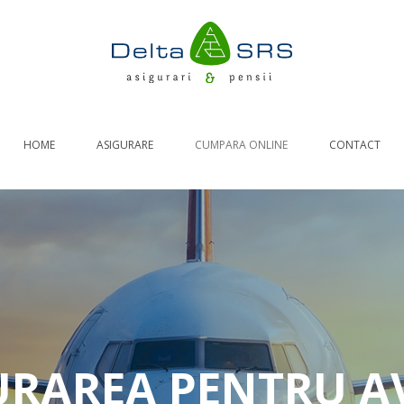
HOME
ASIGURARE
CUMPARA ONLINE
CONTACT
RCA AUTO
ASIGURARE DE CALATORIE
RASPUNDERI CIVILE
LOCUINTE
URAREA PENTRU AV
Generale
Asigurare obligatorie PAD