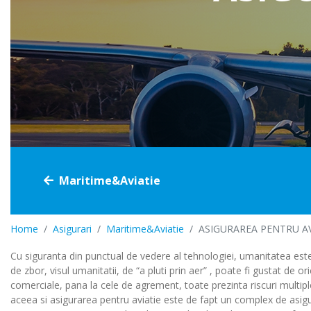
Casco
Voiaj
Cumpara online
Maritime&Aviatie
Home
Asigurari
Maritime&Aviatie
ASIGURAREA PENTRU AV
Cu siguranta din punctual de vedere al tehnologiei, umanitatea este
de zbor, visul umanitatii, de “a pluti prin aer” , poate fi gustat de o
comerciale, pana la cele de agrement, toate prezinta riscuri multipl
aceea si asigurarea pentru aviatie este de fapt un complex de asigu