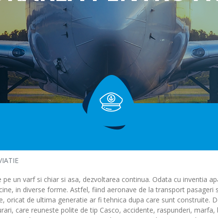
Profesionale
Asigurare facultativa
Alte tipuri de raspunderi civile
IATIE
 pe un varf si chiar si asa, dezvoltarea continua. Odata cu inventia ap
ricine, in diverse forme. Astfel, fiind aeronave de la transport pasageri s
e, oricat de ultima generatie ar fi tehnica dupa care sunt construite. 
rari, care reuneste polite de tip Casco, accidente, raspunderi, marfa,