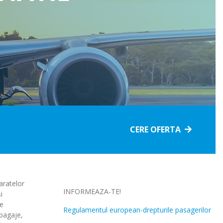
Accidente
Economisire
Pentru animale
&Investitii
Satanate si boli
Pentru pasari
grave
Pentru viza in
Pentru sere si solare
Romania
Celule stem
Pentru vita de vie si pomi
Pensii private
Deces
fructiferi
CERE OFERTA
aratelor
INFORMEAZA-TE!
i
De
Regulamentul european-drepturile pasagerilor
 bagaje,