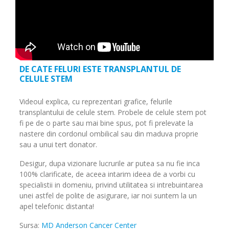
DE CATE FELURI ESTE TRANSPLANTUL DE
CELULE STEM
Videoul explica, cu reprezentari grafice, felurile
transplantului de celule stem. Probele de celule stem pot
fi pe de o parte sau mai bine spus, pot fi prelevate la
nastere din cordonul ombilical sau din maduva proprie
sau a unui tert donator.
Desigur, dupa vizionare lucrurile ar putea sa nu fie inca
100% clarificate, de aceea intarim ideea de a vorbi cu
specialistii in domeniu, privind utilitatea si intrebuintarea
unei astfel de polite de asigurare, iar noi suntem la un
apel telefonic distanta!
Sursa:
MD Anderson Cancer Center