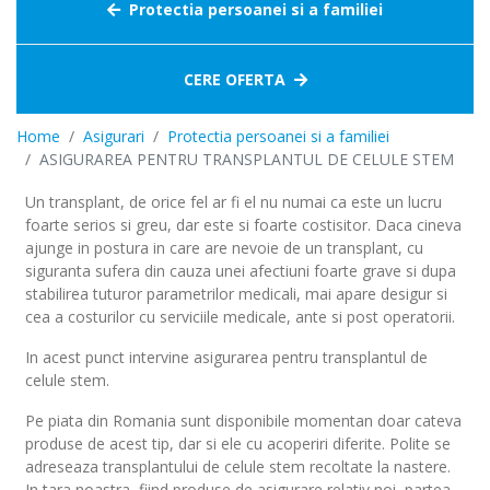
Protectia persoanei si a familiei
CERE OFERTA
Home
Asigurari
Protectia persoanei si a familiei
ASIGURAREA PENTRU TRANSPLANTUL DE CELULE STEM
Un transplant, de orice fel ar fi el nu numai ca este un lucru
foarte serios si greu, dar este si foarte costisitor. Daca cineva
ajunge in postura in care are nevoie de un transplant, cu
siguranta sufera din cauza unei afectiuni foarte grave si dupa
stabilirea tuturor parametrilor medicali, mai apare desigur si
cea a costurilor cu serviciile medicale, ante si post operatorii.
In acest punct intervine asigurarea pentru transplantul de
celule stem.
Pe piata din Romania sunt disponibile momentan doar cateva
produse de acest tip, dar si ele cu acoperiri diferite. Polite se
adreseaza transplantului de celule stem recoltate la nastere.
In tara noastra, fiind produse de asigurare relativ noi, partea