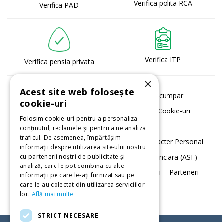
Verifica polita RCA
Verifica PAD
Verifica ITP
Verifica pensia privata
×
Acest site web folosește
Despre noi
Serviciile noastre
Cum cumpar
cookie-uri
Termeni si conditii
Politica de utilizare Cookie-uri
Folosim cookie-uri pentru a personaliza
Acord cookie-uri
conținutul, reclamele și pentru a ne analiza
traficul. De asemenea, împărtășim
Notificare privind Prelucrarea Datelor cu Caracter Personal
informații despre utilizarea site-ului nostru
Daune
Autoritatea de Supraveghere Financiara (ASF)
cu partenerii noștri de publicitate și
analiză, care le pot combina cu alte
Data Protection
Contact
Sugestii. Petitii
Parteneri
informații pe care le-ați furnizat sau pe
care le-au colectat din utilizarea serviciilor
Registrul intermediarilor
lor.
Află mai multe
STRICT NECESARE