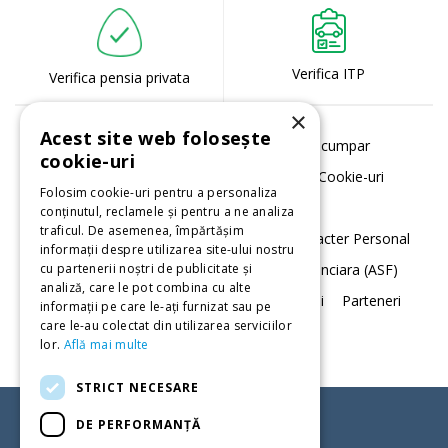
Verifica ITP
Verifica pensia privata
×
Acest site web folosește
Despre noi
Serviciile noastre
Cum cumpar
cookie-uri
Termeni si conditii
Politica de utilizare Cookie-uri
Folosim cookie-uri pentru a personaliza
Acord cookie-uri
conținutul, reclamele și pentru a ne analiza
traficul. De asemenea, împărtășim
Notificare privind Prelucrarea Datelor cu Caracter Personal
informații despre utilizarea site-ului nostru
Daune
Autoritatea de Supraveghere Financiara (ASF)
cu partenerii noștri de publicitate și
analiză, care le pot combina cu alte
Data Protection
Contact
Sugestii. Petitii
Parteneri
informații pe care le-ați furnizat sau pe
care le-au colectat din utilizarea serviciilor
Registrul intermediarilor
lor.
Află mai multe
STRICT NECESARE
DE PERFORMANȚĂ
CONTACTEAZA-NE ACUM