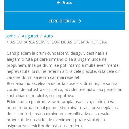
Auto
CERE OFERTA
Home
Asigurari
Auto
ASIGURAREA SERVICIILOR DE ASISTENTA RUTIERA
Cand plecam la drum cunoastem, desigur, destinatia si
alegem o ruta pe care urmand-o sa ajungem unde ne
propunem. Insa pe drum, se pot intampla multe evenimente
neprevazute. Si nu ne referim aici la cele placute, ci la cele din
care ne dorim sa iesim cat mai repede!
Romania nu exceleaza deloc la sosele si drumuri, ce sa mai
vorbim de autostrazi astfel ca, accidentele auto sau penele nu
sunt chiar rar intalnite, ci dimpotriva.
Ei bine, daca pe drum vi se intampla asa ceva, nimic nu va
poate returna timpul pierdut si elimina total starea neplacuta
de disconfort, insa o diminuare semnificativa a stresului
provocat de un astfel de eveniment, poate veni de la
asigurarea serviciilor de asistenta rutiera.