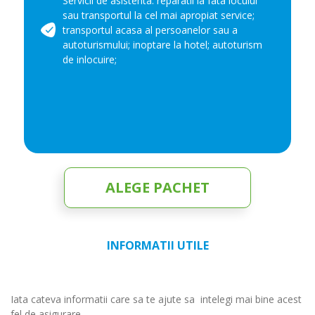
Servicii de asistenta: reparatii la fata locului
sau transportul la cel mai apropiat service;
transportul acasa al persoanelor sau a
autoturismului; inoptare la hotel; autoturism
de inlocuire;
ALEGE PACHET
INFORMATII UTILE
Iata cateva informatii care sa te ajute sa intelegi mai bine acest
fel de asigurare.