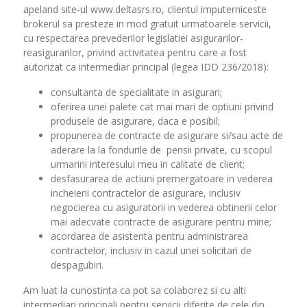
apeland site-ul www.deltasrs.ro, clientul imputerniceste
brokerul sa presteze in mod gratuit urmatoarele servicii,
cu respectarea prevederilor legislatiei asigurarilor-
reasigurarilor, privind activitatea pentru care a fost
autorizat ca intermediar principal (legea IDD 236/2018):
consultanta de specialitate in asigurari;
oferirea unei palete cat mai mari de optiuni privind
produsele de asigurare, daca e posibil;
propunerea de contracte de asigurare si/sau acte de
aderare la la fondurile de pensii private, cu scopul
urmaririi interesului meu in calitate de client;
desfasurarea de actiuni premergatoare in vederea
incheierii contractelor de asigurare, inclusiv
negocierea cu asiguratorii in vederea obtinerii celor
mai adecvate contracte de asigurare pentru mine;
acordarea de asistenta pentru administrarea
contractelor, inclusiv in cazul unei solicitari de
despagubiri.
Am luat la cunostinta ca pot sa colaborez si cu alti
intermediari principali pentru servicii diferite de cele din