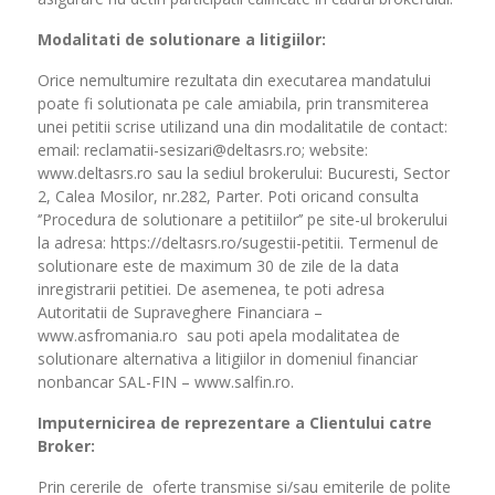
Modalitati de solutionare a litigiilor:
Orice nemultumire rezultata din executarea mandatului
poate fi solutionata pe cale amiabila, prin transmiterea
unei petitii scrise utilizand una din modalitatile de contact:
email: reclamatii-sesizari@deltasrs.ro; website:
www.deltasrs.ro sau la sediul brokerului: Bucuresti, Sector
2, Calea Mosilor, nr.282, Parter. Poti oricand consulta
‘’Procedura de solutionare a petitiilor’’ pe site-ul brokerului
la adresa: https://deltasrs.ro/sugestii-petitii. Termenul de
solutionare este de maximum 30 de zile de la data
inregistrarii petitiei. De asemenea, te poti adresa
Autoritatii de Supraveghere Financiara –
www.asfromania.ro sau poti apela modalitatea de
solutionare alternativa a litigiilor in domeniul financiar
nonbancar SAL-FIN – www.salfin.ro.
Imputernicirea de reprezentare a Clientului catre
Broker:
Prin cererile de oferte transmise si/sau emiterile de polite