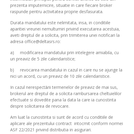
prezenta imputernicire, situatie in care fiecare broker
raspunde pentru activitatea proprie desfasurata.
Durata mandatului este nelimitata, insa, in conditiile
aparitiei vreunei nemultumiri privind executarea acestuia,
aveti dreptul de a solicita, prin trimiterea unei notificari la
adresa office@deltasrs.ro:
a) modificarea mandatului prin intelegere amiabila, cu
un preaviz de 5 zile calendaristice;
b) revocarea mandatului in cazul in care nu se ajunge la
nici un acord, cu un preaviz de 10 zile calendaristice.
In cazul nerespectării termenelor de preaviz de mai sus,
brokerul are dreptul de a solicita rambursarea cheltuielilor
efectuate si dovedite pana la data la care ia cunostinta
despre solicitarea de revocare.
Am luat la cunostinta si sunt de acord cu conditiile de
aplicare ale prezentului contract intocmit conform normei
ASF 22/2021 privind distributia in asigurari.