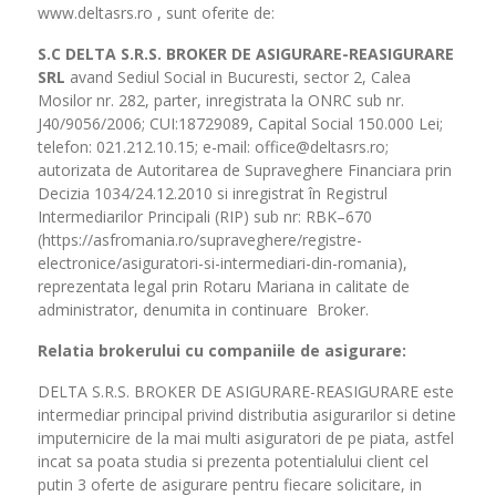
www.deltasrs.ro , sunt oferite de:
S.C DELTA S.R.S. BROKER DE ASIGURARE-REASIGURARE
SRL
avand Sediul Social in Bucuresti, sector 2, Calea
Mosilor nr. 282, parter, inregistrata la ONRC sub nr.
J40/9056/2006; CUI:18729089, Capital Social 150.000 Lei;
telefon: 021.212.10.15; e-mail: office@deltasrs.ro;
autorizata de Autoritarea de Supraveghere Financiara prin
Decizia 1034/24.12.2010 si inregistrat în Registrul
Intermediarilor Principali (RIP) sub nr: RBK–670
(https://asfromania.ro/supraveghere/registre-
electronice/asiguratori-si-intermediari-din-romania),
reprezentata legal prin Rotaru Mariana in calitate de
administrator, denumita in continuare Broker.
Relatia brokerului cu companiile de asigurare:
DELTA S.R.S. BROKER DE ASIGURARE-REASIGURARE este
intermediar principal privind distributia asigurarilor si detine
imputernicire de la mai multi asiguratori de pe piata, astfel
incat sa poata studia si prezenta potentialului client cel
putin 3 oferte de asigurare pentru fiecare solicitare, in