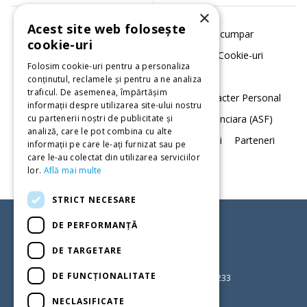
×
Acest site web folosește
Despre noi
Serviciile noastre
Cum cumpar
cookie-uri
Termeni si conditii
Politica de utilizare Cookie-uri
Folosim cookie-uri pentru a personaliza
Acord cookie-uri
conținutul, reclamele și pentru a ne analiza
traficul. De asemenea, împărtășim
Notificare privind Prelucrarea Datelor cu Caracter Personal
informații despre utilizarea site-ului nostru
Daune
Autoritatea de Supraveghere Financiara (ASF)
cu partenerii noștri de publicitate și
analiză, care le pot combina cu alte
Data Protection
Contact
Sugestii. Petitii
Parteneri
informații pe care le-ați furnizat sau pe
care le-au colectat din utilizarea serviciilor
Registrul intermediarilor
lor.
Află mai multe
STRICT NECESARE
DE PERFORMANȚĂ
CONTACTEAZA-NE ACUM
DE TARGETARE
Suna-ne la (+4) 021 2121 015
DE FUNCŢIONALITATE
(+4) 0722 123 069 | (+4) 0730 709 233
L - V: 9:00 - 18:00
NECLASIFICATE