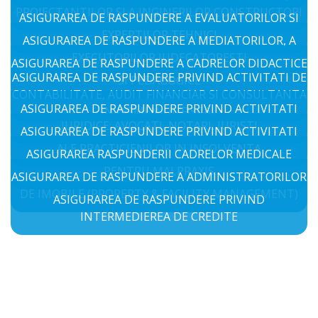
PROIECTANTILOR SI A INGINERILOR CONSTRUCTORI
ASIGURAREA DE RASPUNDERE A EVALUATORILOR SI
EXPERTILOR TEHNICI
ASIGURAREA DE RASPUNDERE A MEDIATORILOR, A
EXECUTORILOR JUDECATORESTI
ASIGURAREA DE RASPUNDERE A CADRELOR DIDACTICE
ASIGURAREA DE RASPUNDERE PRIVIND ACTIVITATI DE
SI PEDAGOGICE
CONTABILITATE, AUDIT FINANCIAR SI CONSULTANTA
ASIGURAREA DE RASPUNDERE PRIVIND ACTIVITATI
IN DOMENIUL FISCAL
JURIDICE: AVOCATI, NOTARI, JURISTI
ASIGURAREA DE RASPUNDERE PRIVIND ACTIVITATI
ALE PRACTICIENILOR IN INSOLVENTA
ASIGURAREA RASPUNDERII CADRELOR MEDICALE
PENTRU MALPRAXIS
ASIGURAREA DE RASPUNDERE A ADMINISTRATORILOR
DE IMOBILE (PROPERTY & FACILITY MANAGEMENT)
ASIGURAREA DE RASPUNDERE PRIVIND
INTERMEDIEREA DE CREDITE