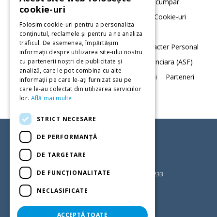
Despre noi
Serviciile noastre
Cum cumpar
cookie-uri
Termeni si conditii
Politica de utilizare Cookie-uri
Folosim cookie-uri pentru a personaliza
Acord cookie-uri
conținutul, reclamele și pentru a ne analiza
traficul. De asemenea, împărtășim
Notificare privind Prelucrarea Datelor cu Caracter Personal
informații despre utilizarea site-ului nostru
cu partenerii noștri de publicitate și
Daune
Autoritatea de Supraveghere Financiara (ASF)
analiză, care le pot combina cu alte
Data Protection
Contact
Sugestii. Petitii
Parteneri
informații pe care le-ați furnizat sau pe
care le-au colectat din utilizarea serviciilor
Registrul intermediarilor
lor.
Află mai multe
STRICT NECESARE
DE PERFORMANȚĂ
CONTACTEAZA-NE ACUM
DE TARGETARE
Suna-ne la (+4) 021 2121 015
DE FUNCŢIONALITATE
(+4) 0722 123 069 | (+4) 0730 709 233
L - V: 9:00 - 18:00
NECLASIFICATE
ACCEPTĂ TOATE